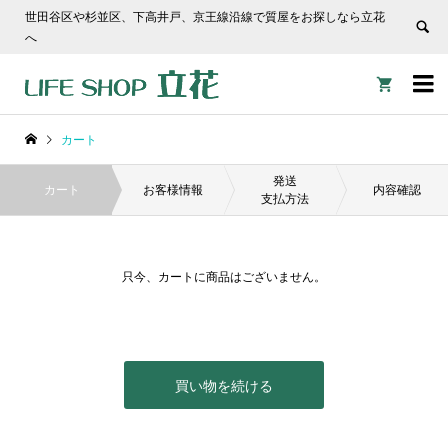
世田谷区や杉並区、下高井戸、京王線沿線で質屋をお探しなら立花
へ


カート
発送
カート
お客様情報
内容確認
支払方法
只今、カートに商品はございません。