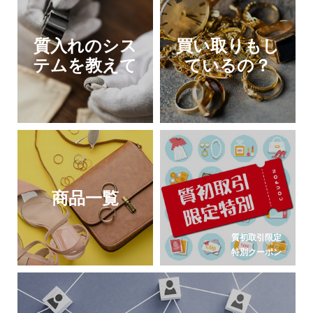
質入れのシス
買い取りもし
テムを教えて
ているの？
商品一覧
質初取引限定
特別クーポン