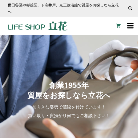
世田谷区や杉並区、下高井戸、京王線沿線で質屋をお探しなら立花
へ


創業1955年
質屋をお探しなら立花へ
前向きな姿勢で値段を付けています！
買い取り・質預かり何でもご相談下さい！