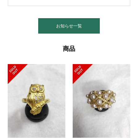
お知らせ一覧
商品
S
L
D
O
U
S
L
D
O
U
O
T
O
T