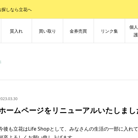
お探しなら立花へ
個
質入れ
買い取り
金券売買
リンク集
た
2023.03.30
ホームページをリニューアルいたしまし
今後も立花はLife Shopとして、みなさんの生活の一部に入
何卒よろしくお願い申し上げます。